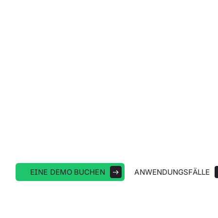
Ihr KI-Assistent für 
Wartung
Maximieren Sie die Betriebszeit und 
Operationen hinweg
EINE DEMO BUCHEN
ANWENDUNGSFÄLLE