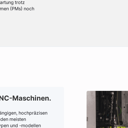
artung trotz
hmen (PMs) noch
CNC-Maschinen.
ngigen, hochpräzisen
 den meisten
ypen und -modellen