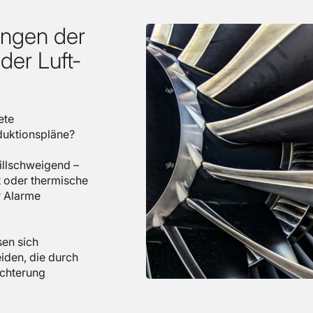
ungen der
der Luft-
ete
duktionspläne?
illschweigend –
 oder thermische
r Alarme
sen sich
iden, die durch
chterung